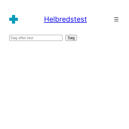
Spring
til
Helbredstest
indhold
Søg
Søg