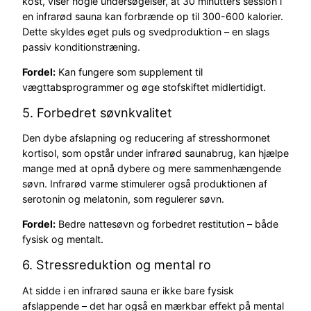
kost, viser nogle undersøgelser, at 30 minutters session i
en infrarød sauna kan forbrænde op til 300-600 kalorier.
Dette skyldes øget puls og svedproduktion – en slags
passiv konditionstræning.
Fordel:
Kan fungere som supplement til
vægttabsprogrammer og øge stofskiftet midlertidigt.
5. Forbedret søvnkvalitet
Den dybe afslapning og reducering af stresshormonet
kortisol, som opstår under infrarød saunabrug, kan hjælpe
mange med at opnå dybere og mere sammenhængende
søvn. Infrarød varme stimulerer også produktionen af
serotonin og melatonin, som regulerer søvn.
Fordel:
Bedre nattesøvn og forbedret restitution – både
fysisk og mentalt.
6. Stressreduktion og mental ro
At sidde i en infrarød sauna er ikke bare fysisk
afslappende – det har også en mærkbar effekt på mental