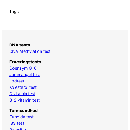
Tags:
DNA tests
DNA Methylation test
Ernæringstests
Coenzym Q10
Jernmangel test
Jodtest
Kolesterol test
D vitamin test
B12 vitamin test
Tarmsundhed
Candida test
IBS test
Parasit test