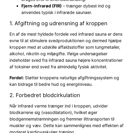
Fjern-infrarød (FIR)
– trænger dybest ind og
anvendes typisk i infrarøde saunaer.
1. Afgiftning og udrensning af kroppen
En af de mest hyldede fordele ved infrarød sauna er dens
evne til at stimulere svedproduktionen og dermed hjælpe
kroppen med at udskille affaldsstoffer som tungmetaller,
alkohol, nikotin og miljøgifte. Ifølge undersøgelser
indeholder sved fra infrarød sauna højere koncentrationer
af toksiner end sved fra almindelig fysisk aktivitet.
Fordel:
Støtter kroppens naturlige afgiftningssystem og
kan bidrage til bedre hud og energiniveau.
2. Forbedret blodcirkulation
Når infrarød varme trænger ind i kroppen, udvider
blodkarrene sig (vasodilatation), hvilket øger
blodgennemstrømningen og fremmer ilttransporten til
muskler og væv. Dette kan sammenlignes med effekten af
moderat kardiovaskulær træning.