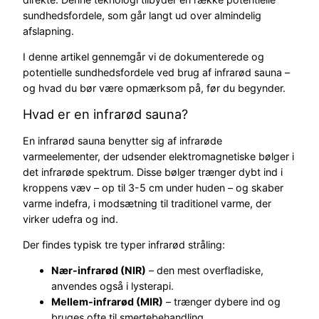
sundhedsfordele, som går langt ud over almindelig
afslapning.
I denne artikel gennemgår vi de dokumenterede og
potentielle sundhedsfordele ved brug af infrarød sauna –
og hvad du bør være opmærksom på, før du begynder.
Hvad er en infrarød sauna?
En infrarød sauna benytter sig af infrarøde
varmeelementer, der udsender elektromagnetiske bølger i
det infrarøde spektrum. Disse bølger trænger dybt ind i
kroppens væv – op til 3-5 cm under huden – og skaber
varme indefra, i modsætning til traditionel varme, der
virker udefra og ind.
Der findes typisk tre typer infrarød stråling:
Nær-infrarød (NIR)
– den mest overfladiske,
anvendes også i lysterapi.
Mellem-infrarød (MIR)
– trænger dybere ind og
bruges ofte til smertebehandling.