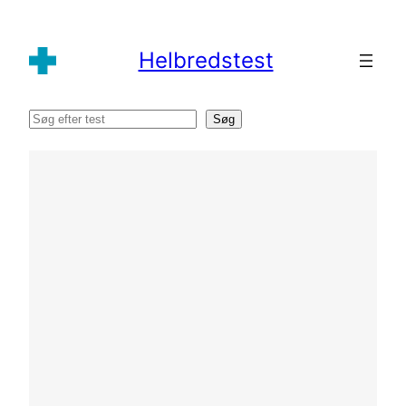
Spring
til
Helbredstest
indhold
Søg
Søg