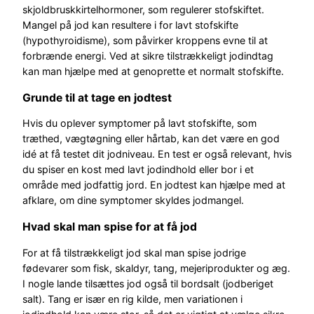
skjoldbruskkirtelhormoner, som regulerer stofskiftet.
Mangel på jod kan resultere i for lavt stofskifte
(hypothyroidisme), som påvirker kroppens evne til at
forbrænde energi. Ved at sikre tilstrækkeligt jodindtag
kan man hjælpe med at genoprette et normalt stofskifte.
Grunde til at tage en jodtest
Hvis du oplever symptomer på lavt stofskifte, som
træthed, vægtøgning eller hårtab, kan det være en god
idé at få testet dit jodniveau. En test er også relevant, hvis
du spiser en kost med lavt jodindhold eller bor i et
område med jodfattig jord. En jodtest kan hjælpe med at
afklare, om dine symptomer skyldes jodmangel.
Hvad skal man spise for at få jod
For at få tilstrækkeligt jod skal man spise jodrige
fødevarer som fisk, skaldyr, tang, mejeriprodukter og æg.
I nogle lande tilsættes jod også til bordsalt (jodberiget
salt). Tang er især en rig kilde, men variationen i